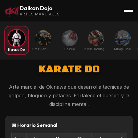
Daikan Dojo
ARTES MARCIALES
Brazilian Jiu Jitsu
Boxeo
Kick Boxing K1
Muay Thai
Karate Do
KARATE DO
Arte marcial de Okinawa que desarrolla técnicas de
golpeo, bloqueo y patadas. Fortalece el cuerpo y la
disciplina mental.
📅 Horario Semanal